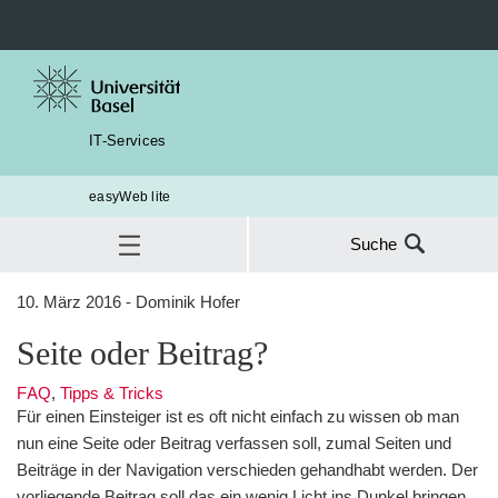
IT-Services
easyWeb lite
Suche
Suche
10. März 2016 - Dominik Hofer
nach:
Beitrag
Seite oder Beitrag?
SUC
FAQ
,
Tipps & Tricks
Für einen Einsteiger ist es oft nicht einfach zu wissen ob man
nun eine Seite oder Beitrag verfassen soll, zumal Seiten und
Beiträge in der Navigation verschieden gehandhabt werden. Der
vorliegende Beitrag soll das ein wenig Licht ins Dunkel bringen.