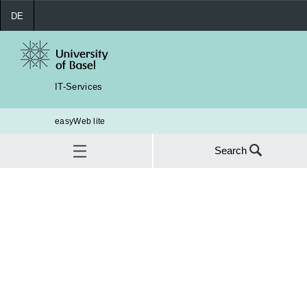
DE
IT-Services
easyWeb lite
Search
Search
for:
Dr. Gilbert Francz
SEA